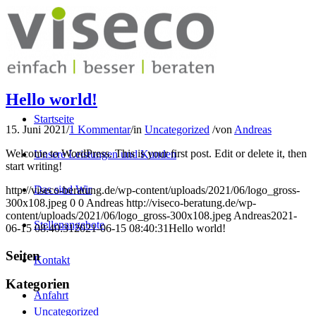
Hello world!
Startseite
15. Juni 2021
/
1 Kommentar
/
in
Uncategorized
/
von
Andreas
Welcome to WordPress. This is your first post. Edit or delete it, then
Unsere Leistungen und Kunden
start writing!
Das sind Wir
http://viseco-beratung.de/wp-content/uploads/2021/06/logo_gross-
300x108.jpeg
0
0
Andreas
http://viseco-beratung.de/wp-
content/uploads/2021/06/logo_gross-300x108.jpeg
Andreas
2021-
Stellenangebote
06-15 08:40:31
2021-06-15 08:40:31
Hello world!
Seiten
Kontakt
Kategorien
Anfahrt
Uncategorized