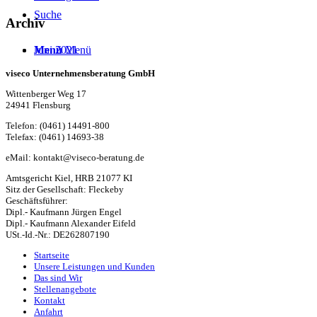
Suche
Archiv
Menü
Menü
Juni 2021
viseco Unternehmensberatung GmbH
Wittenberger Weg 17
24941 Flensburg
Telefon: (0461) 14491-800
Telefax: (0461) 14693-38
eMail:
kontakt@viseco-beratung.de
Amtsgericht Kiel, HRB 21077 KI
Sitz der Gesellschaft: Fleckeby
Geschäftsführer:
Dipl.- Kaufmann Jürgen Engel
Dipl.- Kaufmann Alexander Eifeld
USt.-Id.-Nr.: DE262807190
Startseite
Unsere Leistungen und Kunden
Das sind Wir
Stellenangebote
Kontakt
Anfahrt